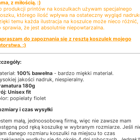
ma, z miłością. :)
o produkcji printów na koszulkach używam specjalnego
roszku, którego ilość wpływa na ostateczny wygląd nadruk
ięki temu każda ilustracja na koszulce może nieco różnić,
 sprawia, że jest absolutnie niepowtarzalna.
apraszam do zapoznania się z resztą koszulek mojego
torstwa. :)
zczegóły:
teriał:
100% bawełna
- bardzo miękki materiał.
sokiej jakości nadruk, niespieralny.
ramatura 180g
ój: Unisex fit
lor: popielaty fiolet
zmiary i czas wysyłki
estem małą, jednoosobową firmą, więc nie zawsze mam
ostępną pod ręką koszulkę w wybranym rozmiarze. Jeśli ni
am danego rozmiaru koszulki na miejscu to czas
czekiwania wydłuży się do około 4 dni roboczych.
Jednakż