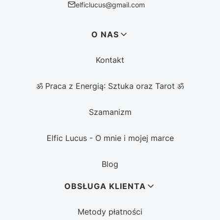
elficlucus@gmail.com
Linki w stopce
O NAS
Kontakt
ॐ Praca z Energią: Sztuka oraz Tarot ॐ
Szamanizm
Elfic Lucus - O mnie i mojej marce
Blog
OBSŁUGA KLIENTA
Metody płatności