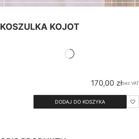
KOSZULKA KOJOT
*
rozmiar
Wybierz
Cena
170,00 zł
bez VAT
DODAJ DO KOSZYKA