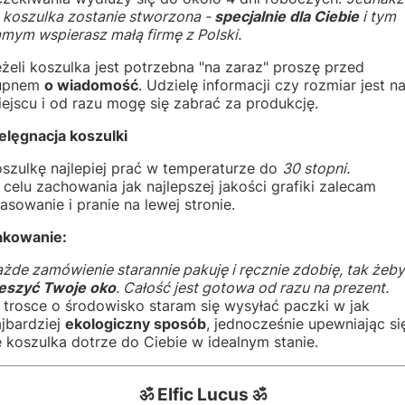
 koszulka zostanie stworzona -
specjalnie dla Ciebie
i tym
mym wspierasz małą firmę z Polski.
żeli koszulka jest potrzebna "na zaraz" proszę przed
upnem
o wiadomość
. Udzielę informacji czy rozmiar jest n
ejscu i od razu mogę się zabrać za produkcję.
elęgnacja koszulki
szulkę najlepiej prać w temperaturze do
30 stopni.
celu zachowania jak najlepszej jakości grafiki zalecam
asowanie i pranie na lewej stronie.
akowanie:
żde zamówienie starannie pakuję i ręcznie zdobię, tak żeby
ieszyć Twoje oko
. Całość jest gotowa od razu na prezent.
 trosce o środowisko staram się wysyłać paczki w jak
jbardziej
ekologiczny sposób
, jednocześnie upewniając si
 koszulka dotrze do Ciebie w idealnym stanie.
ॐ Elfic Lucus ॐ