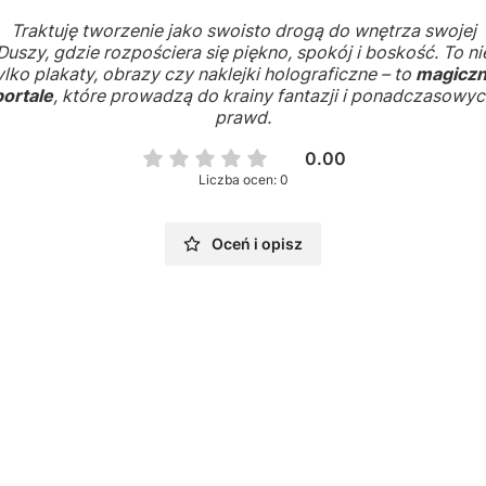
Traktuję tworzenie jako swoisto drogą do wnętrza swojej
Duszy, gdzie rozpościera się piękno, spokój i boskość. To ni
ylko plakaty, obrazy czy naklejki holograficzne – to
magicz
portale
, które prowadzą do krainy fantazji i ponadczasowyc
prawd.
0.00
Liczba ocen: 0
Oceń i opisz