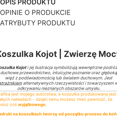
OPIS PRODUKTU
OPINIE O PRODUKCIE
ATRYBUTY PRODUKTU
Koszulka
Kojot
| Zwierzę Moc
oszulka Kojot
i jej ilustracja symbolizują wewnętrzne podróż
duchowe przewodnictwo, intuicyjne poznanie oraz głęboką
więź z podświadomością lub światem duchowym. Jest
strażnikiem
alternatywnych rzeczywistości i towarzyszem 
odkrywaniu nieznanych obszarów umysłu.
afika jest mojego autorstwa, a koszulka produkowana jest
ałych nakładach - dzięki temu możesz mieć pewność, że
osisz coś
wyjątkowego.
adruki na koszulkach tworzę od początku procesu do koń