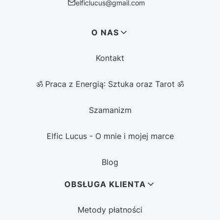
elficlucus@gmail.com
Linki w stopce
O NAS
Kontakt
ॐ Praca z Energią: Sztuka oraz Tarot ॐ
Szamanizm
Elfic Lucus - O mnie i mojej marce
Blog
OBSŁUGA KLIENTA
Metody płatności