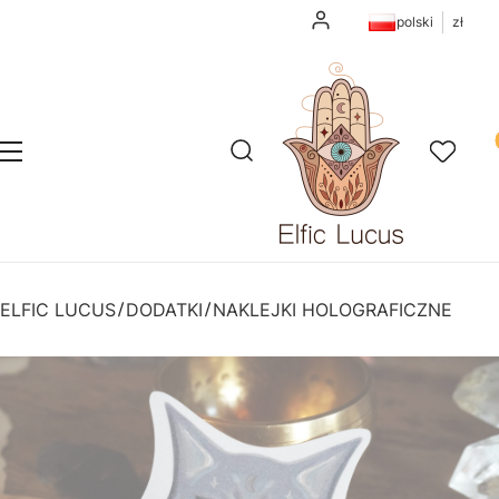
Zaloguj się
polski
zł
Pr
Otwórz wyszukiwarkę
Szukaj
Menu
Ulubione
K
ELFIC LUCUS
DODATKI
NAKLEJKI HOLOGRAFICZNE