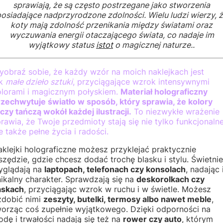
sprawiają, że są często postrzegane jako stworzenia
osiadające nadprzyrodzone zdolności. Wielu ludzi wierzy, 
koty mają zdolność przenikania między światami oraz
wyczuwania energii otaczającego świata, co nadaje im
wyjątkowy status
istot
o magicznej naturze..
yobraź sobie, że każdy wzór na moich naklejkach jest
ak
małe dzieło sztuki
, przyciągające wzrok intensywnymi
olorami i magicznym połyskiem.
Materiał holograficzny
rzechwytuje światło w sposób, który sprawia, że kolory
czy tańczą wokół każdej ilustracji.
To niezwykłe wrażenie
rawia, że Twoje przedmioty stają się nie tylko funkcjonalne
e także pełne życia i radości.
klejki holograficzne możesz przyklejać praktycznie
zędzie, gdzie chcesz dodać trochę blasku i stylu. Świetnie
yglądają na
laptopach, telefonach czy konsolach
, nadając
ikalny charakter. Sprawdzają się na
deskorolkach czy
askach
, przyciągając wzrok w ruchu i w świetle. Możesz
zdobić nimi
zeszyty, butelki, termosy albo nawet meble
,
worząc coś zupełnie wyjątkowego. Dzięki odporności na
dę i trwałości nadają się też na
rower czy auto
, którym