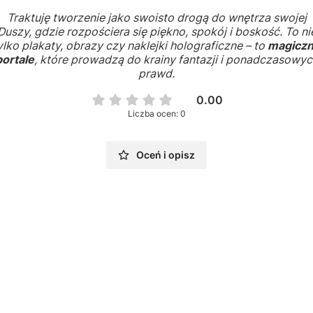
Traktuję tworzenie jako swoisto drogą do wnętrza swojej
Duszy, gdzie rozpościera się piękno, spokój i boskość. To ni
ylko plakaty, obrazy czy naklejki holograficzne – to
magicz
portale
, które prowadzą do krainy fantazji i ponadczasowyc
prawd.
0.00
Liczba ocen: 0
Oceń i opisz