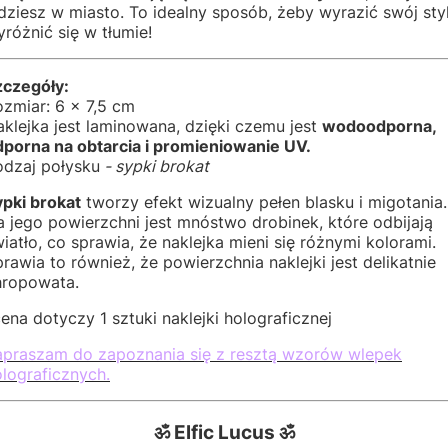
dziesz w miasto. To idealny sposób, żeby wyrazić swój styl
różnić się w tłumie!
zczegóły:
zmiar: 6 x 7,5 cm
klejka jest laminowana, dzięki czemu jest
wodoodporna,
dporna na obtarcia i promieniowanie UV.
odzaj połysku
- sypki brokat
ypki brokat
tworzy efekt wizualny pełen blasku i migotania.
 jego powierzchni jest mnóstwo drobinek, które odbijają
iatło, co sprawia, że naklejka mieni się różnymi kolorami.
rawia to również, że powierzchnia naklejki jest delikatnie
hropowata.
ena dotyczy 1 sztuki naklejki holograficznej
apraszam do zapoznania się z resztą wzorów wlepek
lograficznych.
ॐ Elfic Lucus ॐ