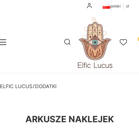
Zaloguj się
polski
zł
Pr
Otwórz wyszukiwarkę
Szukaj
Menu
Ulubione
K
ELFIC LUCUS
DODATKI
ARKUSZE NAKLEJEK