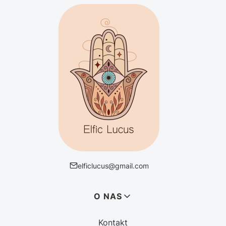
elficlucus@gmail.com
Linki w stopce
O NAS
Kontakt