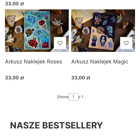
Cena
33,00 zł
Arkusz Naklejek Roses
Arkusz Naklejek Magic
Cena
Cena
33,00 zł
33,00 zł
Strona
z 1
NASZE BESTSELLERY