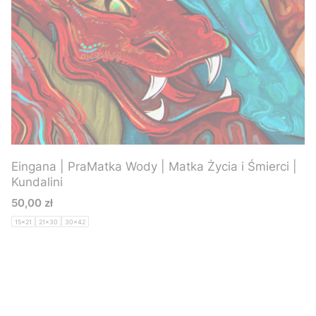
Eingana | PraMatka Wody | Matka Życia i Śmierci |
Kundalini
Cena
50,00 zł
15x21
21x30
30x42