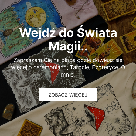
Wejdź do Świata
Magii..
Zapraszam Cię na bloga gdzie dowiesz się
więcej o ceremoniach, Tarocie, Ezoteryce. O
mnie.
ZOBACZ WIĘCEJ