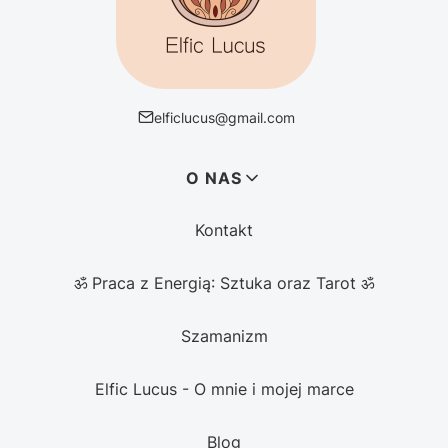
elficlucus@gmail.com
Linki w stopce
O NAS
Kontakt
ॐ Praca z Energią: Sztuka oraz Tarot ॐ
Szamanizm
Elfic Lucus - O mnie i mojej marce
Blog