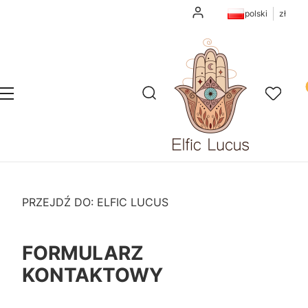
Zaloguj się
polski
zł
Pr
Otwórz wyszukiwarkę
Szukaj
Menu
Ulubione
K
PRZEJDŹ DO:
ELFIC LUCUS
FORMULARZ
KONTAKTOWY