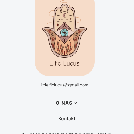
elficlucus@gmail.com
Linki w stopce
O NAS
Kontakt