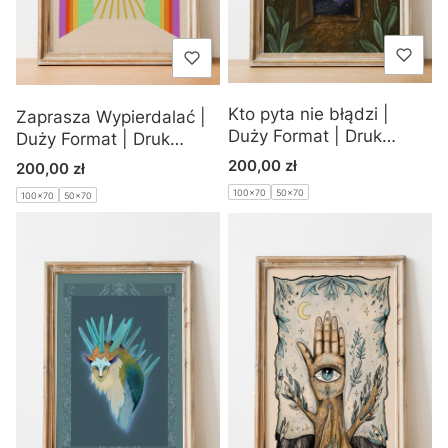
Kto pyta nie błądzi |
Zaprasza Wypierdalać |
Duży Format | Druk
Duży Format | Druk
Pigmentowy
Pigmentowy
Cena
200,00 zł
Cena
200,00 zł
100x70
50x70
100x70
50x70