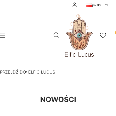
Zaloguj się
polski
zł
Pr
Otwórz wyszukiwarkę
Szukaj
Menu
Ulubione
K
PRZEJDŹ DO:
ELFIC LUCUS
NOWOŚCI