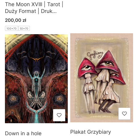
The Moon XVIII | Tarot |
Duży Format | Druk
Pigmentowy
Cena
200,00 zł
100x70
50x70
Plakat Grzybiary
Down in a hole