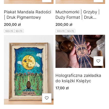
Plakat Mandala Radości
Muchomorki | Grzyby |
| Druk Pigmentowy
Duży Format | Druk
Pigmentowy
Cena
Cena
200,00 zł
200,00 zł
100x70
50x70
100x70
50x70
Holograficzna zakładka
do książki Księżyc
Cena
17,00 zł