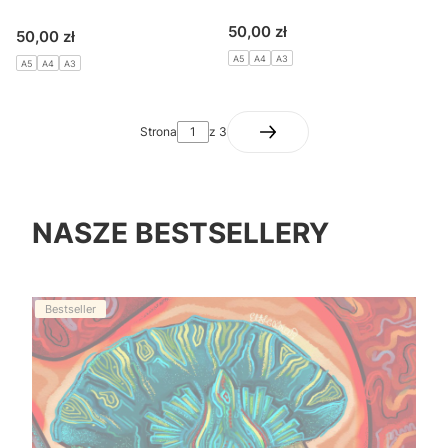
Cena
50,00 zł
Cena
50,00 zł
A5
A4
A3
A5
A4
A3
Strona
z 3
NASZE BESTSELLERY
Bestseller