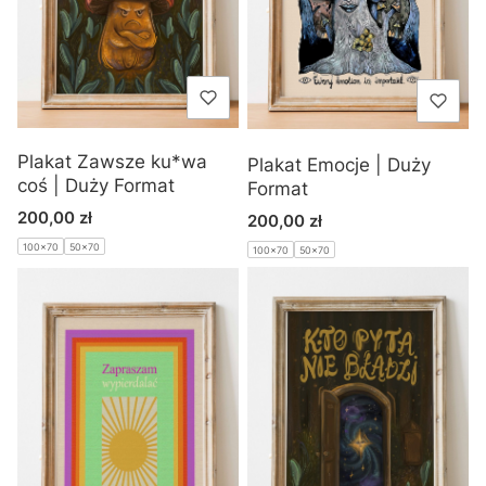
Plakat Zawsze ku*wa
Plakat Emocje | Duży
coś | Duży Format
Format
Cena
200,00 zł
Cena
200,00 zł
100x70
50x70
100x70
50x70