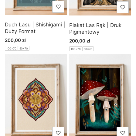
Duch Lasu | Shishigami |
Plakat Las Rąk | Druk
Duży Format
Pigmentowy
Cena
Cena
200,00 zł
200,00 zł
100x70
50x70
100x70
50x70