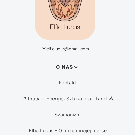
elficlucus@gmail.com
Linki w stopce
O NAS
Kontakt
ॐ Praca z Energią: Sztuka oraz Tarot ॐ
Szamanizm
Elfic Lucus - O mnie i mojej marce